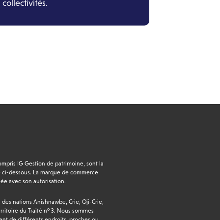
collectivités.
pris IG Gestion de patrimoine, sont la
diqué ci-dessous. La marque de commerce
e avec son autorisation.
s des nations Anishnawbe, Crie, Oji-Crie,
o
ritoire du Traité n
3.
Nous sommes
ent de différents endroits, proches ou