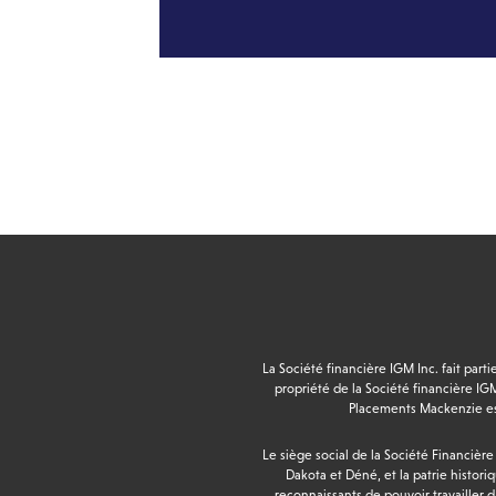
La Société financière IGM Inc. fait par
propriété de la Société financière IGM
Placements Mackenzie es
Le siège social de la Société Financière
Dakota et Déné, et la patrie histori
reconnaissants de pouvoir travailler 