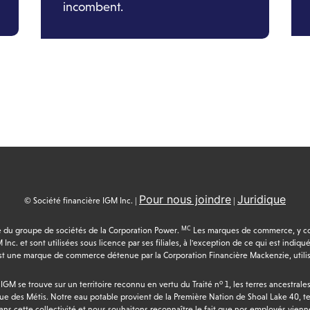
incombent.
Pour nous joindre
Juridique
© Société financière IGM Inc. |
|
MC
tie du groupe de sociétés de la Corporation Power.
Les marques de commerce, y com
 Inc. et sont utilisées sous licence par ses filiales, à l'exception de ce qui est in
t une marque de commerce détenue par la Corporation Financière Mackenzie, utilisé
o
 IGM se trouve sur un territoire reconnu en vertu du Traité n
1, les terres ancestrale
que des Métis.
Notre eau potable provient de la Première Nation de Shoal Lake 40, ter
dans cette collectivité et nous souhaitons reconnaître le fait que nos employés vienn