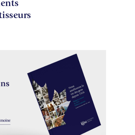
ients
tisseurs